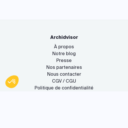
Archidvisor
À propos
Notre blog
Presse
Nos partenaires
Nous contacter
CGV / CGU
Politique de confidentialité
Gestion des cookies
Axeptio consent
Plateforme de Gestion du Consentement : Personnalisez vos O
Le service
Notre plateforme vous permet d'adapter et de gérer vos paramètr
Rejoignez-nous !