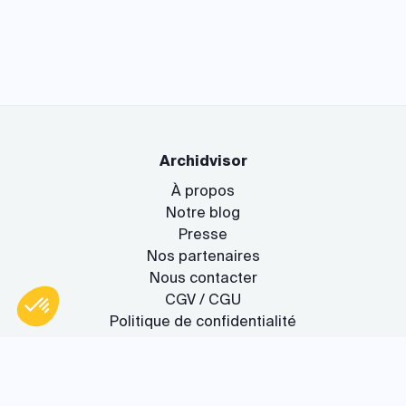
Archidvisor
À propos
Notre blog
Presse
Nos partenaires
Nous contacter
CGV / CGU
Politique de confidentialité
Gestion des cookies
Axeptio consent
Plateforme de Gestion du Consentement : Personnalisez vos O
Le service
Notre plateforme vous permet d'adapter et de gérer vos paramètr
Rejoignez-nous !