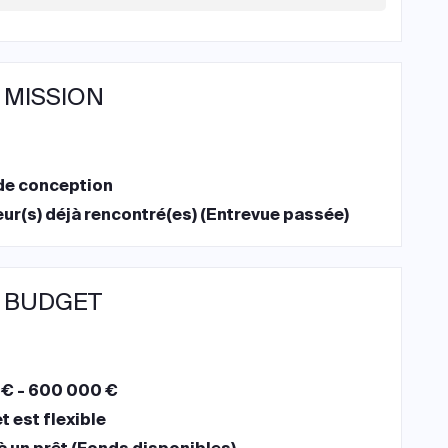
 MISSION
de conception
ur(s) déjà rencontré(es) (Entrevue passée)
 BUDGET
€ - 600 000 €
 est flexible