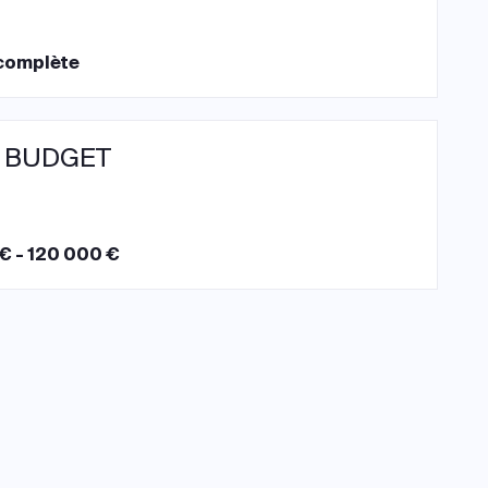
complète
 BUDGET
€ - 120 000 €