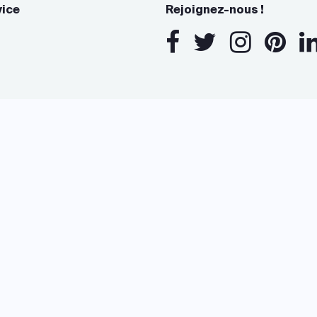
vice
Rejoignez-nous !
s Options
ètres de confidentialité, en garantissant la conformité avec le
www.archidvisor.com est évalué 4,7/5 sur trustpilot.com
13 Rue des Cordeliers, 33000 Bordeaux, France
Copyright © 2026