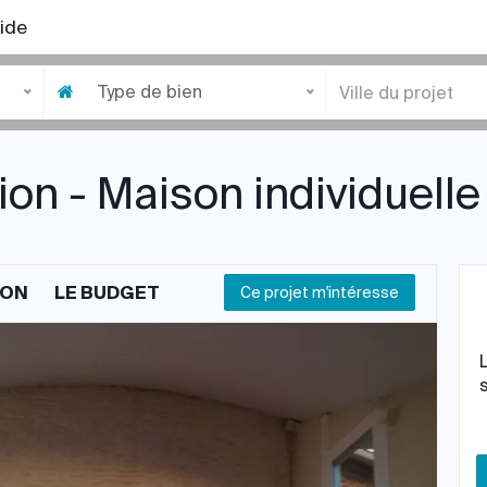
ide
Type de bien
ion - Maison individuell
ION
LE BUDGET
Ce projet m'intéresse