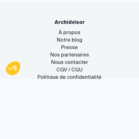
Archidvisor
À propos
Notre blog
Presse
Nos partenaires
Nous contacter
CGV / CGU
Politique de confidentialité
Axeptio consent
Plateforme de Gestion du Consentement : Personnalisez vos O
Gestion des cookies
Notre plateforme vous permet d'adapter et de gérer vos paramètr
Le service
Rejoignez-nous !