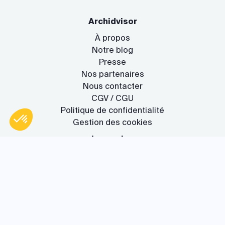
Archidvisor
À propos
Notre blog
Presse
Nos partenaires
Nous contacter
CGV / CGU
Politique de confidentialité
Gestion des cookies
Le service
Axeptio consent
Plateforme de Gestion du Consentement : Personnalisez vos O
Rejoignez-nous !
Notre plateforme vous permet d'adapter et de gérer vos paramètr