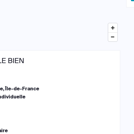
LE BIEN
le, Île-de-France
ndividuelle
aire