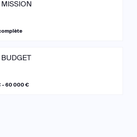
 MISSION
complète
 BUDGET
 - 60 000 €