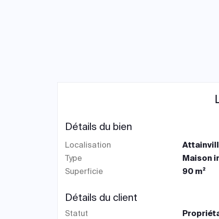
Détails du bien
Localisation
Attainvil
Type
Maison i
Superficie
90 m²
Détails du client
Statut
Propriét