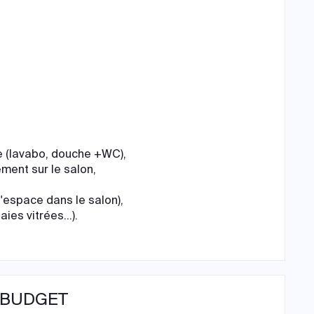
n
e (lavabo, douche +WC),
lement sur le salon,
l'espace dans le salon),
ies vitrées...).
 BUDGET