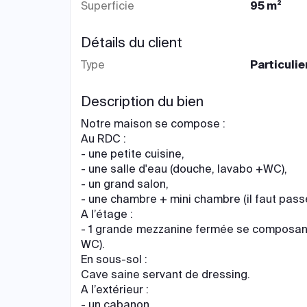
Superficie
95 m²
Détails du client
Type
Particulie
Description du bien
Notre maison se compose :
Au RDC :
- une petite cuisine,
- une salle d'eau (douche, lavabo +WC),
- un grand salon,
- une chambre + mini chambre (il faut pass
A l’étage :
- 1 grande mezzanine fermée se composant d
WC).
En sous-sol :
Cave saine servant de dressing.
A l’extérieur :
- un cabanon,