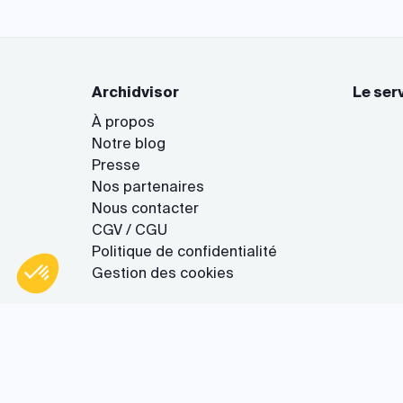
Archidvisor
Le ser
À propos
Notre blog
Presse
Nos partenaires
Nous contacter
CGV / CGU
Axeptio consent
Plateforme de Gestion du Consentement : Personnalisez vo
Politique de confidentialité
Gestion des cookies
Notre plateforme vous permet d'adapter et de gérer vos param