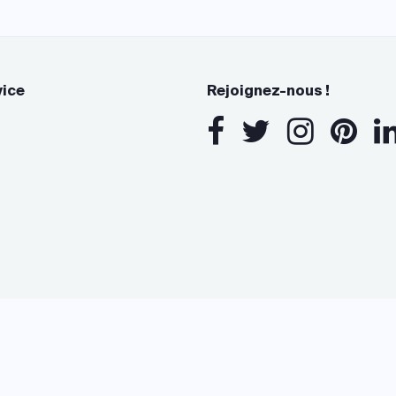
vice
Rejoignez-nous !
s Options
ètres de confidentialité, en garantissant la conformité avec le
www.archidvisor.com est évalué 4,7/5 sur trustpilot.com