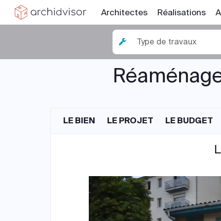
Architectes
Réalisations
A
Type de travaux
Réaménagem
LE BIEN
LE PROJET
LE BUDGET
L