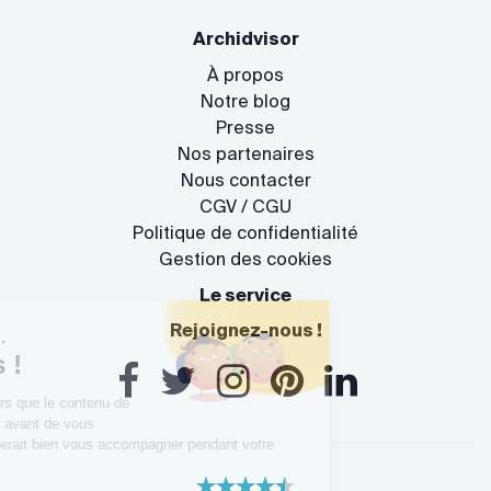
Archidvisor
À propos
Notre blog
Presse
Nos partenaires
Nous contacter
CGV / CGU
Politique de confidentialité
Gestion des cookies
Le service
Rejoignez-nous !
Salut c'est nous...
les Cookies !
On a attendu d'être sûrs que le contenu de
ce site vous intéresse avant de vous
déranger, mais on aimerait bien vous accompagner pendant votre
visite...
C'est OK pour vous ?