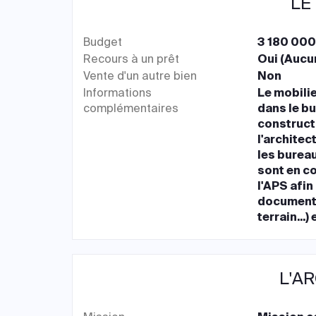
LE
Budget
3 180 000
Recours à un prêt
Oui (Aucu
Vente d'un autre bien
Non
Informations
Le mobili
complémentaires
dans le b
construct
l'architec
les burea
sont en co
l'APS afi
documents
terrain...
L'A