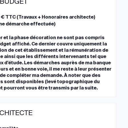
 BUDGET
 € TTC (Travaux + Honoraires architecte)
ne démarche effectuée)
er et la phase décoration ne sont pas compris
udget affiché. Ce dernier couvre uniquement la
ion de cet établissement et la rémunération de
te ainsi que les différents intervenants tel que
ux d'étude. Les démarches auprès de ma banque
urs et en bonne voie, il me reste à leur présenter
n de compléter ma demande. À noter que des
 sont disponibles (levé topographique du
) et pourront vous être transmis par la suite.
RCHITECTE