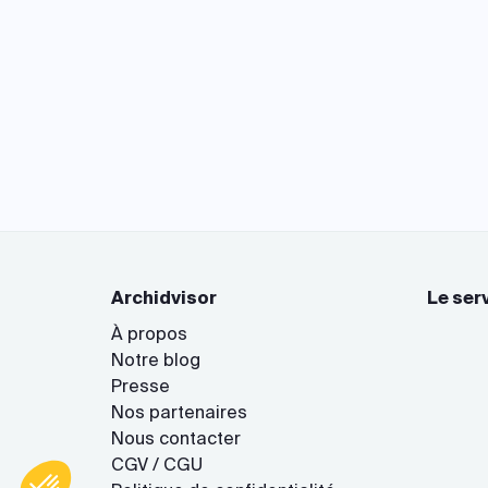
Archidvisor
Le ser
À propos
Notre blog
Presse
Nos partenaires
Nous contacter
Axeptio consent
Plateforme de Gestion du Consentement : Personnalisez vo
CGV / CGU
Notre plateforme vous permet d'adapter et de gérer vos param