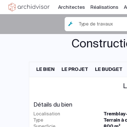
Architectes
Réalisations
A
Type de travaux
Constructi
LE BIEN
LE PROJET
LE BUDGET
L
Détails du bien
Localisation
Tremblay-
Type
Terrain à 
Superficie
800 m²