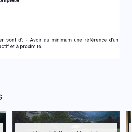
complète
9
er sont d': - Avoir au minimum une référence d'un
ctif et à proximité.
s