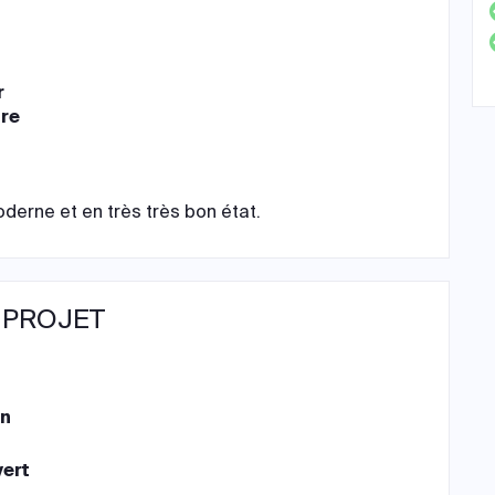
r
ire
derne et en très très bon état.
 PROJET
on
ert