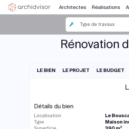
Architectes
Réalisations
A
Type de travaux
Rénovation d
LE BIEN
LE PROJET
LE BUDGET
L
Détails du bien
Localisation
Le Bousca
Type
Maison in
Superficie
390 m²