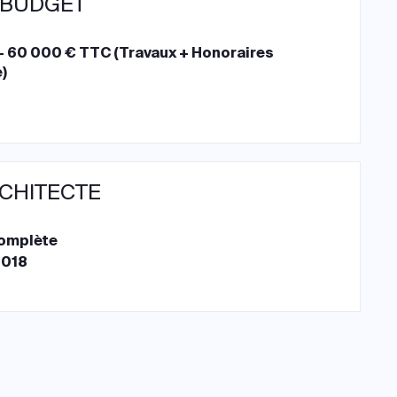
 BUDGET
- 60 000 € TTC (Travaux + Honoraires
)
RCHITECTE
complète
2018