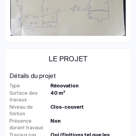
LE PROJET
Détails du projet
Type
Rénovation
Surface des
40 m²
travaux
Niveau de
Clos-couvert
finition
Présence
Non
durant travaux
Travaux par
Oui (finitions tel que les