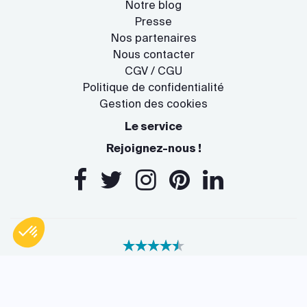
Notre blog
Presse
Nos partenaires
Nous contacter
CGV / CGU
Politique de confidentialité
Gestion des cookies
Le service
Rejoignez-nous !
Axeptio consent
Plateforme de Gestion du Consentement : Personnalisez vos O
www.archidvisor.com est évalué 4,7/5 sur
trustpilot.com
Notre plateforme vous permet d'adapter et de gérer vos paramètr