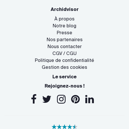
Archidvisor
À propos
Notre blog
Presse
Nos partenaires
Nous contacter
CGV / CGU
Politique de confidentialité
Gestion des cookies
Le service
Rejoignez-nous !
Salut c'est nous...
les Cookies !
On a attendu d'être sûrs que le contenu de
ce site vous intéresse avant de vous
déranger, mais on aimerait bien vous accompagner pendant votre
visite...
C'est OK pour vous ?