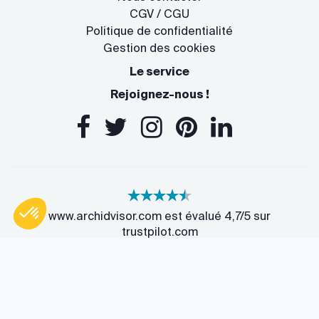
CGV / CGU
Politique de confidentialité
Gestion des cookies
Le service
Rejoignez-nous !
www.archidvisor.com est évalué 4,7/5 sur
trustpilot.com
Axeptio consent
Plateforme de Gestion du Consentement : Personnalisez vos O
13 Rue des Cordeliers, 33000 Bordeaux, France
Notre plateforme vous permet d'adapter et de gérer vos paramètr
Copyright © 2026