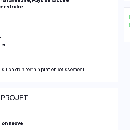
s-Grammoire, Pays de la Loire
construire
r
ire
ition d'un terrain plat en lotissement.
 PROJET
ion neuve