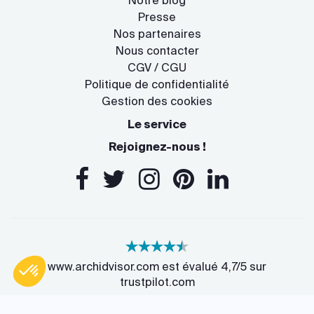
Notre blog
Presse
Nos partenaires
Nous contacter
CGV / CGU
Politique de confidentialité
Gestion des cookies
Le service
Rejoignez-nous !
www.archidvisor.com est évalué 4,7/5 sur
trustpilot.com
Axeptio consent
Plateforme de Gestion du Consentement : Personnalisez vos O
13 Rue des Cordeliers, 33000 Bordeaux, France