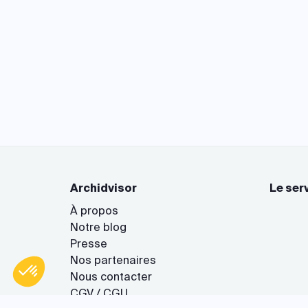
Archidvisor
Le ser
À propos
Notre blog
Presse
Axeptio consent
Plateforme de Gestion du Consentement : Personnalisez vo
Nos partenaires
Notre plateforme vous permet d'adapter et de gérer vos param
Nous contacter
CGV / CGU