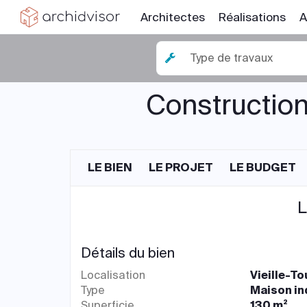
Architectes
Réalisations
A
Type de travaux
Construction
LE BIEN
LE PROJET
LE BUDGET
L
Détails du bien
Localisation
Vieille-To
Type
Maison in
Superficie
130 m²