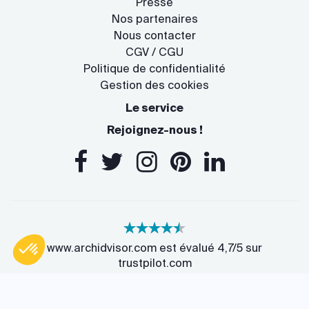
Presse
Nos partenaires
Nous contacter
CGV / CGU
Politique de confidentialité
Gestion des cookies
Le service
Rejoignez-nous !
www.archidvisor.com est évalué 4,7/5 sur
trustpilot.com
Axeptio consent
Plateforme de Gestion du Consentement : Personnalisez vos O
13 Rue des Cordeliers, 33000 Bordeaux, France
Notre plateforme vous permet d'adapter et de gérer vos paramètr