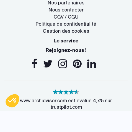
Nos partenaires
Nous contacter
CGV / CGU
Politique de confidentialité
Gestion des cookies
Le service
Rejoignez-nous !
www.archidvisor.com est évalué 4,7/5 sur
trustpilot.com
Axeptio consent
Plateforme de Gestion du Consentement : Personnalisez vos O
13 Rue des Cordeliers, 33000 Bordeaux, France
Notre plateforme vous permet d'adapter et de gérer vos paramètr