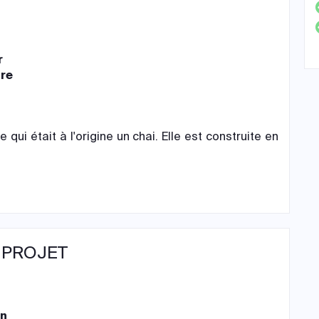
r
ire
 qui était à l'origine un chai. Elle est construite en
 PROJET
on