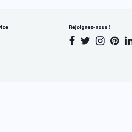
vice
Rejoignez-nous !
s Options
ètres de confidentialité, en garantissant la conformité avec le
www.archidvisor.com est évalué 4,7/5 sur trustpilot.com
13 Rue des Cordeliers, 33000 Bordeaux, France