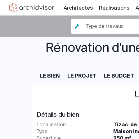
Architectes
Réalisations
A
Type de travaux
Rénovation d'un
LE BIEN
LE PROJET
LE BUDGET
L
Détails du bien
Localisation
Tizac-de-
Type
Maison in
Superficie
250 m²