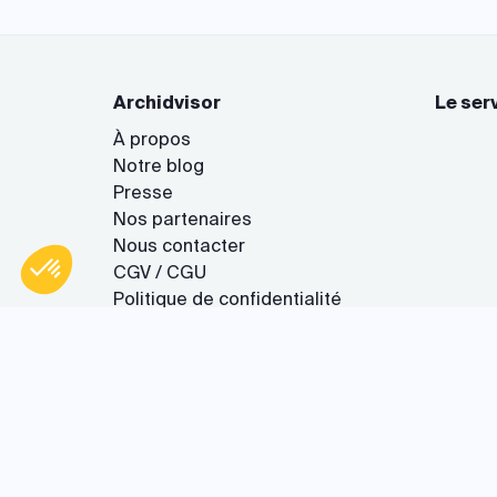
Archidvisor
Le ser
À propos
Notre blog
Presse
Nos partenaires
Axeptio consent
Plateforme de Gestion du Consentement : Personnalisez vo
Nous contacter
Notre plateforme vous permet d'adapter et de gérer vos param
CGV / CGU
Politique de confidentialité
Gestion des cookies