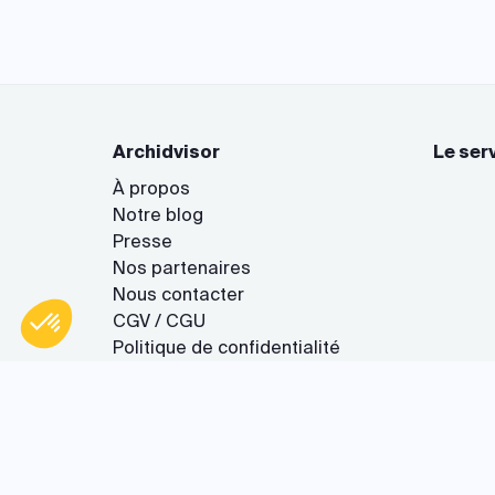
Archidvisor
Le ser
À propos
Notre blog
Presse
Nos partenaires
Axeptio consent
Plateforme de Gestion du Consentement : Personnalisez vo
Nous contacter
CGV / CGU
Notre plateforme vous permet d'adapter et de gérer vos param
Politique de confidentialité
Gestion des cookies