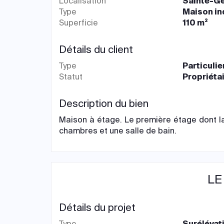
Localisation
Sainte-Ge
Type
Maison in
Superficie
110 m²
Détails du client
Type
Particulie
Statut
Propriéta
Description du bien
Maison à étage. Le première étage dont la
chambres et une salle de bain.
LE
Détails du projet
Type
Surélévat