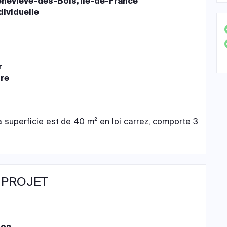
neviève-des-Bois, Île-de-France
dividuelle
r
ire
 superficie est de 40 m² en loi carrez, comporte 3
 PROJET
ion