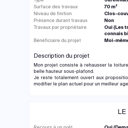
Surface des travaux
70 m²
Niveau de finition
Clos-couv
Présence durant travaux
Non
Travaux par propriétaire
Oui (Les 
connais b
Bénéficiaire du projet
Moi-mêm
Description du projet
Mon projet consiste à rehausser la toiture
belle hauteur sous-plafond.
Je reste totalement ouvert aux proposition
modifier le plan actuel pour un meilleur a
LE
Recours à un prêt
Oui (Dema