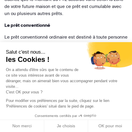
de votre future maison et que ce prêt est cumulable avec
un ou plusieurs autres prêts.
Le prêt conventionné
Le prêt conventionné ordinaire est destiné à toute personne
désirant devenir propriétaire de sa résidence principale.
Aucune condition de ressource n’est appliqué pour ce prêt.
Salut c'est nous...
les Cookies !
Le taux d’intérêt est plafonné. Il est possible d’obtenir ce
prêt auprès des établissements financiers ayant passé une
On a attendu d'être sûrs que le contenu de
convention avec l’Etat.
ce site vous intéresse avant de vous
déranger, mais on aimerait bien vous accompagner pendant votre
Le prêt d’accession sociale (PAS)
visite...
C'est OK pour vous ?
Il s’agit d’un prêt immobilier accordé aux personnes ayant
Pour modifier vos préférences par la suite, cliquez sur le lien
des revenus modestes. Il sert avant tout à devenir
'Préférences de cookies' situé dans le pied de page.
propriétaire de sa résidence principale. Pour y avoir droit il
Consentements certifiés par
faut respecter les conditions de ressources fixées en
fonction de la localisation du logement concerné et du
TEMPS DE LECTURE
Non merci
Je choisis
OK pour moi
nombre d’occupants. Le taux d’intérêt de ce prêt est