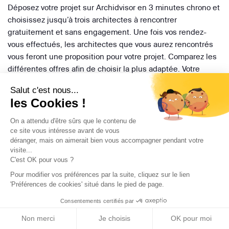
Déposez votre projet sur Archidvisor en 3 minutes chrono et
choisissez jusqu’à trois architectes à rencontrer
gratuitement et sans engagement. Une fois vos rendez-
vous effectués, les architectes que vous aurez rencontrés
vous feront une proposition pour votre projet. Comparez les
différentes offres afin de choisir la plus adaptée. Votre
conseiller Archidvisor sera toujours présent pour vous
Salut c'est nous...
accompagner dans cette réflexion.
les Cookies !
On a attendu d'être sûrs que le contenu de
Trouver mon architecte
ce site vous intéresse avant de vous
déranger, mais on aimerait bien vous accompagner pendant votre
visite...
C'est OK pour vous ?
Pour modifier vos préférences par la suite, cliquez sur le lien
'Préférences de cookies' situé dans le pied de page.
Consentements certifiés par
Non merci
Je choisis
OK pour moi