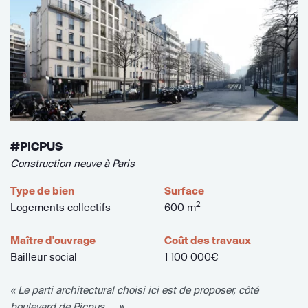
#PICPUS
Construction neuve à Paris
Type de bien
Surface
2
Logements collectifs
600 m
Maître d'ouvrage
Coût des travaux
Bailleur social
1 100 000€
« Le parti architectural choisi ici est de proposer, côté
boulevard de Picpus,... »