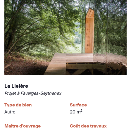
La Lisière
Projet à Faverges-Seythenex
Type de bien
Surface
2
Autre
20 m
Maître d'ouvrage
Coût des travaux