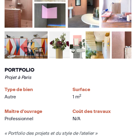
PORTFOLIO
Projet à Paris
Type de bien
Surface
2
Autre
1 m
Maître d'ouvrage
Coût des travaux
Professionnel
N/A
« Portfolio des projets et du style de l'atelier »