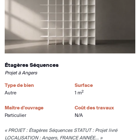
Étagères Séquences
Projet à Angers
Type de bien
Surface
2
Autre
1 m
Maître d'ouvrage
Coût des travaux
Particulier
N/A
« PROJET : Étagères Séquences STATUT : Projet livré
LOCALISATION : Angers, FRANCE ANNÉE... »