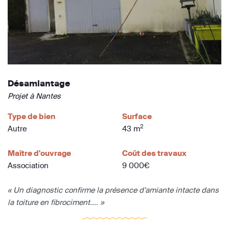
Désamiantage
Projet à Nantes
Type de bien
Surface
2
Autre
43 m
Maître d'ouvrage
Coût des travaux
Association
9 000€
« Un diagnostic confirme la présence d’amiante intacte dans
la toiture en fibrociment.... »