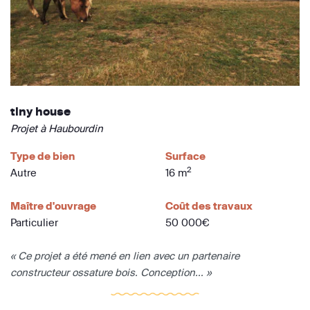
tiny house
Projet à Haubourdin
Type de bien
Surface
2
Autre
16 m
Maître d'ouvrage
Coût des travaux
Particulier
50 000€
« Ce projet a été mené en lien avec un partenaire
constructeur ossature bois. Conception... »