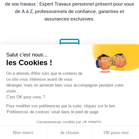
de vos travaux : Expert Travaux personnel présent pour vous
de A à Z, professionnels de confiance, garanties et
assurances exclusives.
Salut c'est nous...
les Cookies !
Économiser de l’argent
On a attendu d'être sûrs que le contenu de
Le service d'Archidvisor est 100% gratuit. Rencontrez 3
ce site vous intéresse avant de vous
déranger, mais on aimerait bien vous accompagner pendant votre
professionnels qualifiés gratuitement et faites avancer votre
visite...
projet.
C'est OK pour vous ?
Pour modifier vos préférences par la suite, cliquez sur le lien
'Préférences de cookies' situé dans le pied de page.
Consentements certifiés par
Non merci
Je choisis
OK pour moi