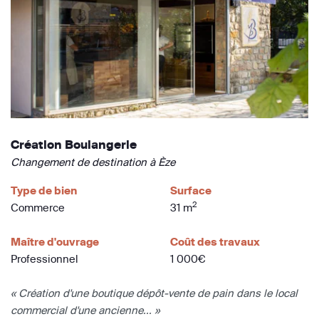
Création Boulangerie
Changement de destination à Èze
Type de bien
Surface
2
Commerce
31 m
Maître d'ouvrage
Coût des travaux
Professionnel
1 000€
« Création d'une boutique dépôt-vente de pain dans le local
commercial d'une ancienne... »