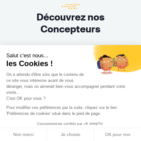
Découvrez nos
Concepteurs
Architectes
Architectes d'intérieur
Salut c'est nous...
les Cookies !
Décorateurs
Paysagistes
On a attendu d'être sûrs que le contenu de
ce site vous intéresse avant de vous
déranger, mais on aimerait bien vous accompagner pendant votre
Maîtres d’œuvre
visite...
C'est OK pour vous ?
Pour modifier vos préférences par la suite, cliquez sur le lien
'Préférences de cookies' situé dans le pied de page.
Consentements certifiés par
Non merci
Je choisis
OK pour moi