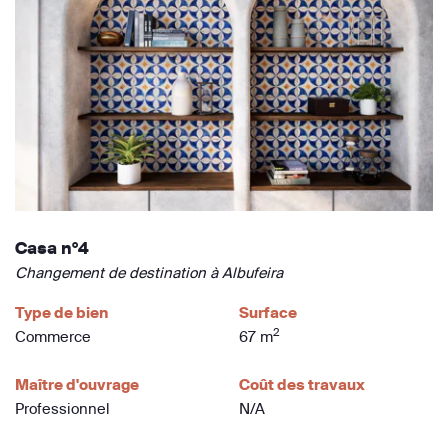
Casa n°4
Changement de destination à Albufeira
Type de bien
Surface
2
Commerce
67 m
Maître d'ouvrage
Coût des travaux
Professionnel
N/A