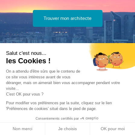
Trouver mon architecte
Salut c'est nous...
les Cookies !
On a attendu d'être sûrs que le contenu de
ce site vous intéresse avant de vous
déranger, mais on aimerait bien vous accompagner pendant votre
Une rénovation faite en Île-
visite...
C'est OK pour vous ?
de-France par un de nos
Pour modifier vos préférences par la suite, cliquez sur le lien
architectes !
'Préférences de cookies' situé dans le pied de page.
Consentements certifiés par
Non merci
Je choisis
OK pour moi