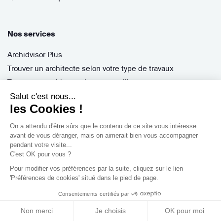
Nos services
Archidvisor Plus
Trouver un architecte selon votre type de travaux
Trouver un architecte dans votre ville
Salut c'est nous...
Trouver de l'inspiration
les Cookies !
On a attendu d'être sûrs que le contenu de
ce site vous intéresse avant de vous
Rejoignez-nous !
déranger, mais on aimerait bien vous accompagner pendant votre
visite...
C'est OK pour vous ?
Pour modifier vos préférences par la suite, cliquez sur le lien
'Préférences de cookies' situé dans le pied de page.
Consentements certifiés par
Non merci
Je choisis
OK pour moi