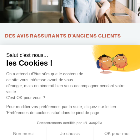
DES AVIS RASSURANTS D'ANCIENS CLIENTS
L'une des manières les plus fiables de se rassurer avant de
s'engager avec un architecte est de se renseigner sur ses
Salut c'est nous...
les Cookies !
projets de références et les recommandations qui en
découlent. Pour cela, n'hésitez pas à consulter ses
anciens
On a attendu d'être sûrs que le contenu de
projets
et les
avis d'autres clients
qui lui ont fait
ce site vous intéresse avant de vous
confiance.
déranger, mais on aimerait bien vous accompagner pendant votre
visite...
Vous pouvez consulter toutes ces informations sur la fiche
C'est OK pour vous ?
de présentation de tous les architectes inscrits sur
Pour modifier vos préférences par la suite, cliquez sur le lien
Archidvisor.
'Préférences de cookies' situé dans le pied de page.
Consentements certifiés par
Non merci
Je choisis
OK pour moi