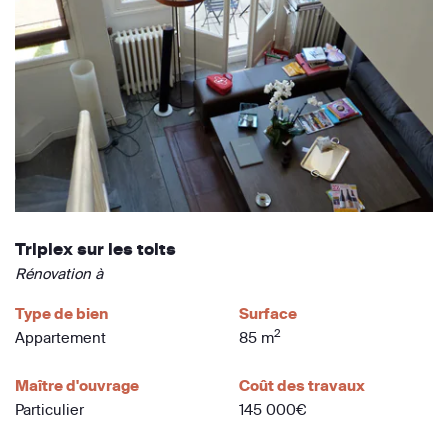
Triplex sur les toits
Rénovation à
Type de bien
Surface
2
Appartement
85 m
Maître d'ouvrage
Coût des travaux
Particulier
145 000€