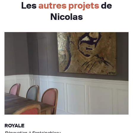
Les
autres projets
de
Nicolas
ROYALE
Rénovation à Fontainebleau