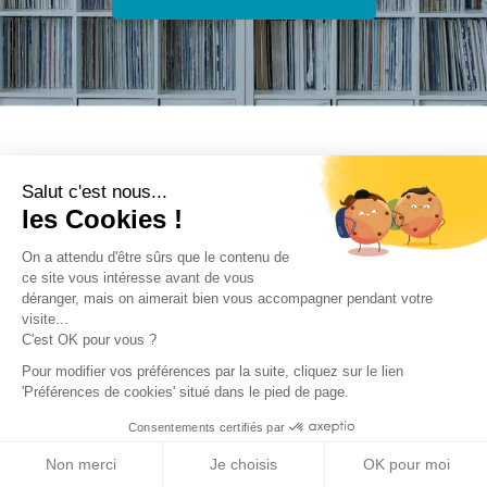
Trouver une réalisation
/
Construction neuve
/
Equipement
de loisirs
/
Cabane
Salut c'est nous...
les Cookies !
On a attendu d'être sûrs que le contenu de
ce site vous intéresse avant de vous
déranger, mais on aimerait bien vous accompagner pendant votre
visite...
C'est OK pour vous ?
Archidvisor
Pour modifier vos préférences par la suite, cliquez sur le lien
À propos
'Préférences de cookies' situé dans le pied de page.
Notre blog
Consentements certifiés par
Presse
Non merci
Je choisis
OK pour moi
Nos partenaires