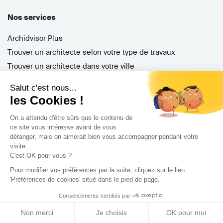
Nos services
Archidvisor Plus
Trouver un architecte selon votre type de travaux
Trouver un architecte dans votre ville
Trouver de l'inspiration
Salut c'est nous...
les Cookies !
Rejoignez-nous !
On a attendu d'être sûrs que le contenu de
ce site vous intéresse avant de vous
déranger, mais on aimerait bien vous accompagner pendant votre
visite...
C'est OK pour vous ?
Pour modifier vos préférences par la suite, cliquez sur le lien
'Préférences de cookies' situé dans le pied de page.
Consentements certifiés par
Archidvisor
Non merci
Je choisis
OK pour moi
13 Rue des Cordeliers, 33000 Bordeaux, France