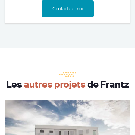
Contactez-moi
Les
autres projets
de Frantz