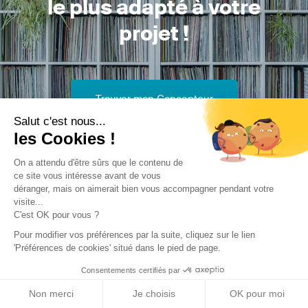
le plus adapté à votre
projet !
Trouver mon Concepteur
Salut c'est nous...
les Cookies !
On a attendu d'être sûrs que le contenu de
ce site vous intéresse avant de vous
déranger, mais on aimerait bien vous accompagner pendant votre
visite...
Trouver une réalisation
/
Construction neuve
/
Logements
C'est OK pour vous ?
collectifs
/
La Part des Anges
Pour modifier vos préférences par la suite, cliquez sur le lien
'Préférences de cookies' situé dans le pied de page.
Consentements certifiés par
Non merci
Je choisis
OK pour moi