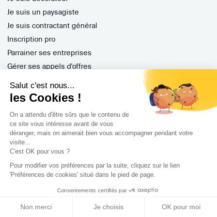
Je suis un paysagiste
Je suis contractant général
Inscription pro
Parrainer ses entreprises
Gérer ses appels d'offres
Encaisser ses factures
Salut c'est nous...
Questions Fréquentes
les Cookies !
On a attendu d'être sûrs que le contenu de
ce site vous intéresse avant de vous
Nos services
déranger, mais on aimerait bien vous accompagner pendant votre
visite...
Archidvisor Plus
C'est OK pour vous ?
Trouver un architecte selon votre type de travaux
Pour modifier vos préférences par la suite, cliquez sur le lien
'Préférences de cookies' situé dans le pied de page.
Trouver un architecte dans votre ville
Trouver de l'inspiration
Consentements certifiés par
Non merci
Je choisis
OK pour moi