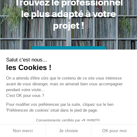
Trouvez le professionnel
le plus adapté à votre
projet !
Trouver mon Concepteur
Salut c'est nous...
les Cookies !
On a attendu d'être sûrs que le contenu de ce site vous intéresse
avant de vous déranger, mais on aimerait bien vous accompagner
pendant votre visite...
C'est OK pour vous ?
Trouver une réalisation
/
Construction neuve
/
Maison
Pour modifier vos préférences par la suite, cliquez sur le lien
'Préférences de cookies' situé dans le pied de page.
individuelle
/
BELAT
Consentements certifiés par
Non merci
Je choisis
OK pour moi