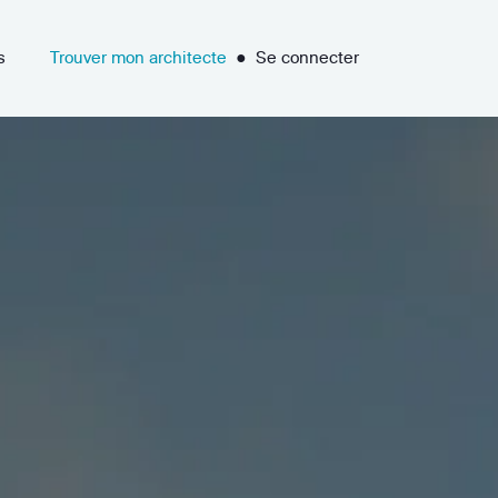
s
Trouver mon architecte
●
Se connecter