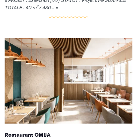
« PROJET : Extension [////] STATUT : Projet livré SURFACE
TOTALE : 40 m² / 430... »
Restaurant OMIJA