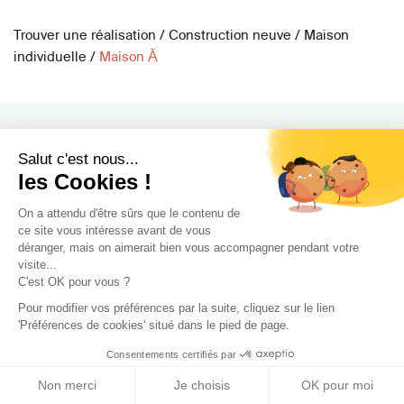
Trouver une réalisation
/
Construction neuve
/
Maison
individuelle
/
Maison Ā
Salut c'est nous...
les Cookies !
Archidvisor
On a attendu d'être sûrs que le contenu de
À propos
ce site vous intéresse avant de vous
Notre blog
déranger, mais on aimerait bien vous accompagner pendant votre
visite...
Presse
C'est OK pour vous ?
Nos partenaires
Pour modifier vos préférences par la suite, cliquez sur le lien
Nous contacter
'Préférences de cookies' situé dans le pied de page.
CGV / CGU
Consentements certifiés par
Politique de confidentialité
Non merci
Je choisis
OK pour moi
Gestion des cookies