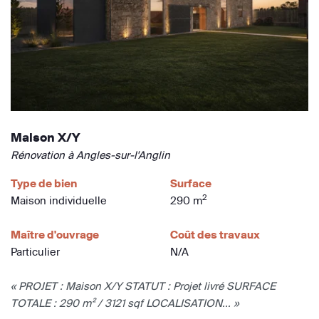
Maison X/Y
Rénovation à Angles-sur-l'Anglin
Type de bien
Surface
2
Maison individuelle
290 m
Maître d'ouvrage
Coût des travaux
Particulier
N/A
« PROJET : Maison X/Y STATUT : Projet livré SURFACE
TOTALE : 290 m² / 3121 sqf LOCALISATION... »