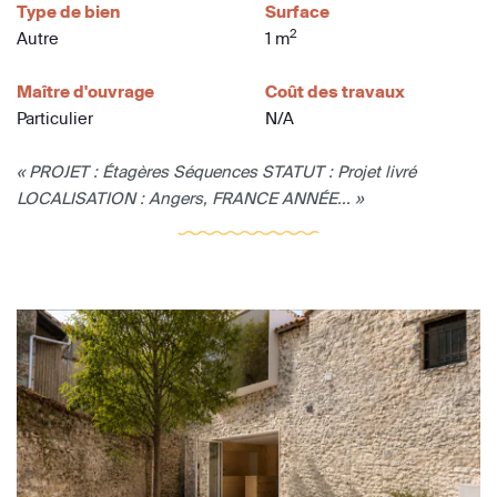
Type de bien
Surface
2
Autre
1 m
Maître d'ouvrage
Coût des travaux
Particulier
N/A
« PROJET : Étagères Séquences STATUT : Projet livré
LOCALISATION : Angers, FRANCE ANNÉE... »