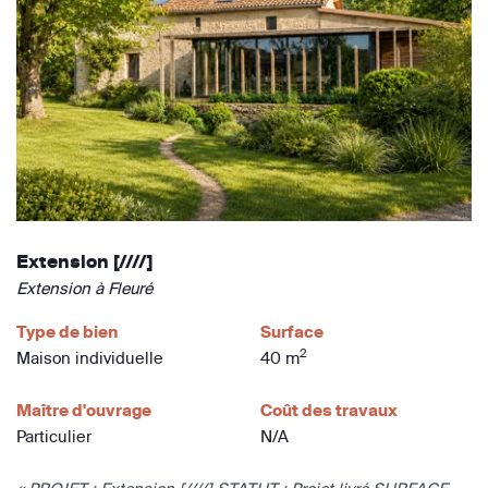
Extension [////]
Extension à Fleuré
Type de bien
Surface
2
Maison individuelle
40 m
Maître d'ouvrage
Coût des travaux
Particulier
N/A