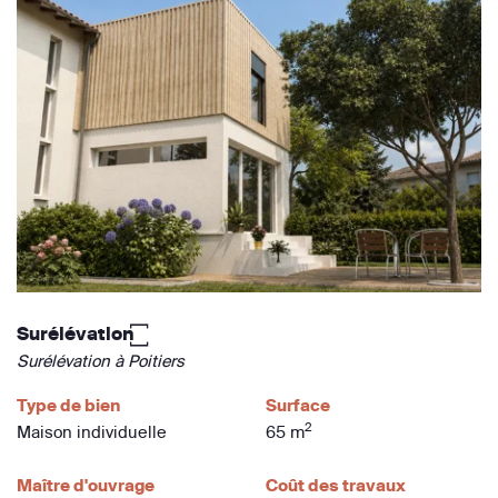
Surélévation ꙱
Surélévation à Poitiers
Type de bien
Surface
2
Maison individuelle
65 m
Maître d'ouvrage
Coût des travaux