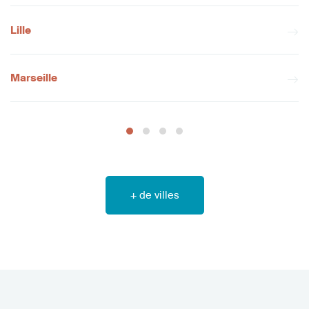
Lille
Marseille
+ de villes