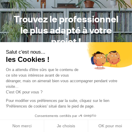
Trouvez le professionnel
le plus adapté à votre
projet !
Salut c'est nous...
les Cookies !
Trouver mon Concepteur
On a attendu d'être sûrs que le contenu de
ce site vous intéresse avant de vous
déranger, mais on aimerait bien vous accompagner pendant votre
visite...
C'est OK pour vous ?
Pour modifier vos préférences par la suite, cliquez sur le lien
'Préférences de cookies' situé dans le pied de page.
Consentements certifiés par
Trouver une réalisation
/
Construction neuve
/
Maison
individuelle
/
MAISON AB
Non merci
Je choisis
OK pour moi