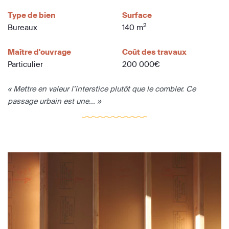
Type de bien
Surface
2
Bureaux
140 m
Maître d'ouvrage
Coût des travaux
Particulier
200 000€
« Mettre en valeur l’interstice plutôt que le combler. Ce
passage urbain est une... »