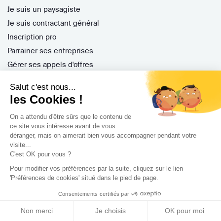
Je suis un paysagiste
Je suis contractant général
Inscription pro
Parrainer ses entreprises
Gérer ses appels d'offres
Encaisser ses factures
Salut c'est nous...
Questions Fréquentes
les Cookies !
On a attendu d'être sûrs que le contenu de
ce site vous intéresse avant de vous
Nos services
déranger, mais on aimerait bien vous accompagner pendant votre
visite...
Archidvisor Plus
C'est OK pour vous ?
Trouver un architecte selon votre type de travaux
Pour modifier vos préférences par la suite, cliquez sur le lien
Trouver un architecte dans votre ville
'Préférences de cookies' situé dans le pied de page.
Trouver de l'inspiration
Consentements certifiés par
Non merci
Je choisis
OK pour moi