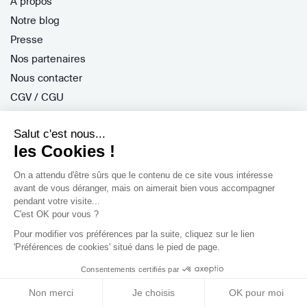
À propos
Notre blog
Presse
Nos partenaires
Nous contacter
CGV / CGU
Politique de confidentialité
Salut c'est nous...
Gestion des cookies
les Cookies !
On a attendu d'être sûrs que le contenu de ce site vous intéresse
Porteurs de projet
avant de vous déranger, mais on aimerait bien vous accompagner
pendant votre visite...
Comment ça marche ?
C'est OK pour vous ?
Questions fréquentes
Pour modifier vos préférences par la suite, cliquez sur le lien
'Préférences de cookies' situé dans le pied de page.
Mission de conseil
Consentements certifiés par
Contractant Général
S'inscrire
Non merci
Je choisis
OK pour moi