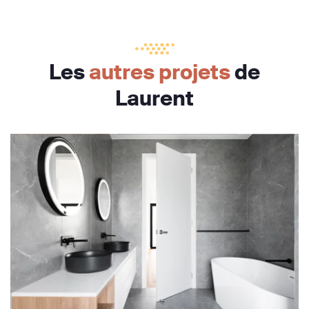
Les
autres projets
de
Laurent