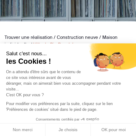
Trouver une réalisation
/
Construction neuve
/
Maison
individuelle
/
Villa du Pin Penché
Salut c'est nous...
les Cookies !
On a attendu d'être sûrs que le contenu de
ce site vous intéresse avant de vous
déranger, mais on aimerait bien vous accompagner pendant votre
Archidvisor
visite...
C'est OK pour vous ?
À propos
Pour modifier vos préférences par la suite, cliquez sur le lien
Notre blog
'Préférences de cookies' situé dans le pied de page.
Presse
Consentements certifiés par
Nos partenaires
Non merci
Je choisis
OK pour moi
Nous contacter