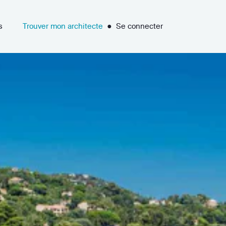
s
Trouver mon architecte
●
Se connecter