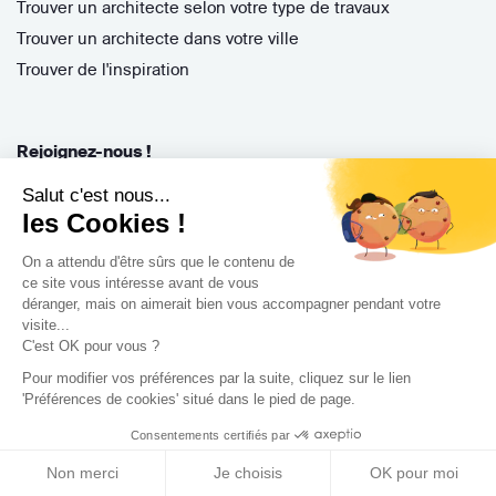
Trouver un architecte selon votre type de travaux
Trouver un architecte dans votre ville
Trouver de l'inspiration
Rejoignez-nous !
Salut c'est nous...
les Cookies !
On a attendu d'être sûrs que le contenu de
ce site vous intéresse avant de vous
déranger, mais on aimerait bien vous accompagner pendant votre
visite...
C'est OK pour vous ?
Archidvisor
13 Rue des Cordeliers, 33000 Bordeaux, France
Pour modifier vos préférences par la suite, cliquez sur le lien
'Préférences de cookies' situé dans le pied de page.
Copyright 2021
Consentements certifiés par
Non merci
Je choisis
OK pour moi